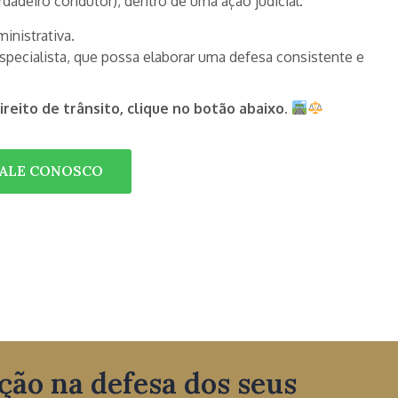
rdadeiro condutor), dentro de uma ação judicial.
inistrativa.
specialista, que possa elaborar uma defesa consistente e
eito de trânsito, clique no botão abaixo.
FALE CONOSCO
ção na defesa dos seus