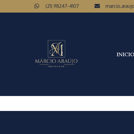
(21) 98247-4107
marcio.arauj
INICI