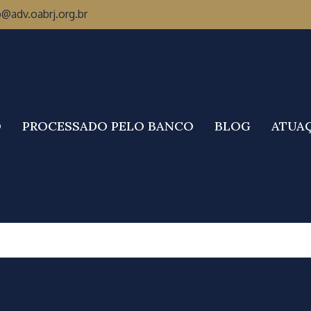
o@adv.oabrj.org.br
O
PROCESSADO PELO BANCO
BLOG
ATUA